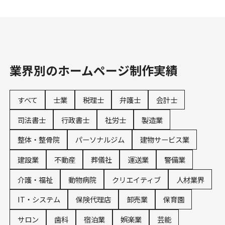
業界別のホームページ制作実績
すべて
士業
税理士
弁護士
会計士
司法書士
行政書士
社労士
製造業
整体・整骨院
パーソナルジム
建物サービス業
建設業
不動産
葬儀社
運送業
警備業
介護・福祉
動物病院
クリエイティブ
人材業界
IT・システム
保険代理店
卸売業
保育園
サロン
歯科
宿泊業
娯楽業
芸能