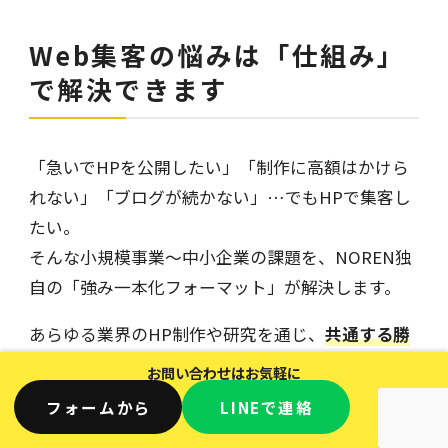
Web集客の悩みは「仕組み」
で解決できます
「急いでHPを公開したい」「制作に高額はかけら
れない」「ブログが続かない」…でもHPで集客し
たい。
そんな小規模事業〜中小企業の課題を、NOREN独
自の「強み一本化フォーマット」が解決します。
あらゆる業界のHP制作や研究を通じ、
共通する勝
ちパターンを抽出し体系化
したフォーマット。
お問い合わせはお気軽に
ユーザーにも検索エンジンにも見やすく分かりや
フォームから
LINE
で連絡
すい情報設計と、競合の少ない市場で勝つためのコ