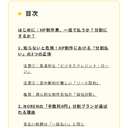
目次
はじめに：HP制作費、一括で払うか？分割に
するか？
1. 知らないと危険！HP制作における「分割払
い」の3つの正体
注意①：高金利な「ビジネスクレジット・ロー
ン」
注意②：途中解約が難しい「リース契約」
推奨：良心的な制作会社の「自社分割」
2. NORENの「手数料0円」分割プランが選ば
れる理由
支払い総額は「一括払い」と同じ