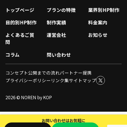
トップページ
プランの特徴
業界別HP制作
目的別HP制作
制作実績
料金案内
よくあるご質
運営会社
お知らせ
問
コラム
問い合わせ
コンセプト
公開までの流れ
パートナー提携
プライバシーポリシー
リンク集
サイトマップ
2026 ©️ NOREN by
KOP
お問い合わせはお気軽に