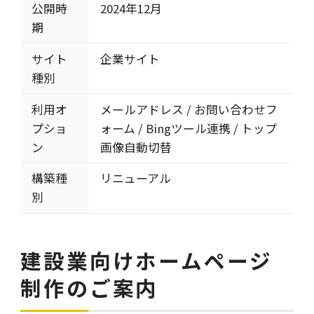
公開時
2024年12月
期
サイト
企業サイト
種別
利用オ
メールアドレス / お問い合わせフ
プショ
ォーム / Bingツール連携 / トップ
ン
画像自動切替
構築種
リニューアル
別
建設業向けホームページ
制作のご案内