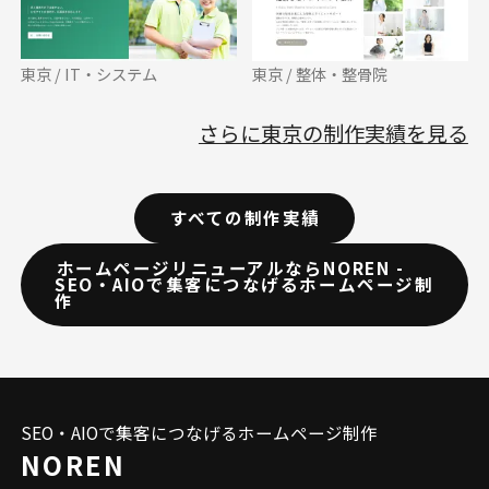
東京
/
IT・システム
東京
/
整体・整骨院
さらに東京の制作実績を見る
すべての制作実績
ホームページリニューアルならNOREN -
SEO・AIOで集客につなげるホームページ制
作
SEO・AIOで集客につなげるホームページ制作
NOREN