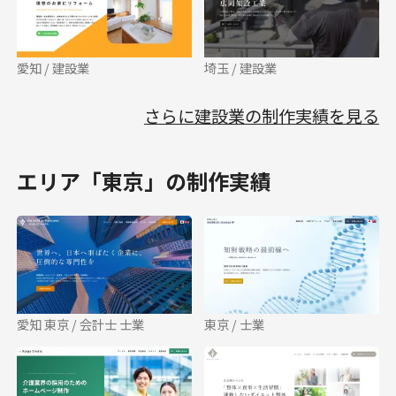
愛知
/
建設業
埼玉
/
建設業
さらに建設業の制作実績を見る
エリア「東京」の制作実績
愛知 東京
/
会計士 士業
東京
/
士業